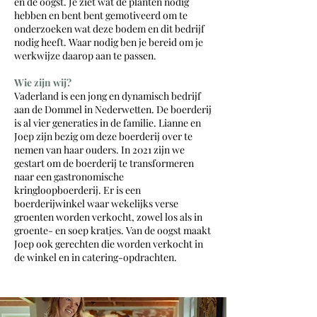
en de oogst. Je ziet wat de planten nodig
hebben en bent bent gemotiveerd om te
onderzoeken wat deze bodem en dit bedrijf
nodig heeft. Waar nodig ben je bereid om je
werkwijze daarop aan te passen.
Wie zijn wij?
Vaderland is een jong en dynamisch bedrijf
aan de Dommel in Nederwetten. De boerderij
is al vier generaties in de familie. Lianne en
Joep zijn bezig om deze boerderij over te
nemen van haar ouders. In 2021 zijn we
gestart om de boerderij te transformeren
naar een gastronomische
kringloopboerderij. Er is een
boerderijwinkel waar wekelijks verse
groenten worden verkocht, zowel los als in
groente- en soep kratjes. Van de oogst maakt
Joep ook gerechten die worden verkocht in
de winkel en in catering-opdrachten.