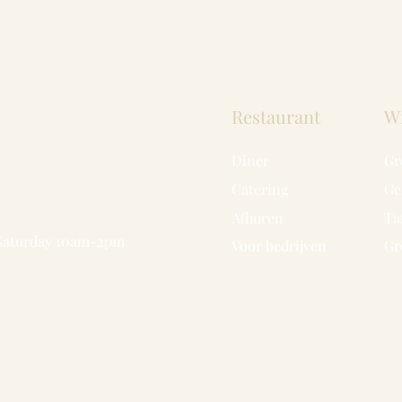
Restaurant
W
Diner
Gr
Catering
Ge
Afhuren
Ta
 Saturday 10am-2pm
Voor bedrijven
Gr
© 2025 Vaderland
. Met liefde gemaakt door Lianne, Aimée en Katrien
Foto credits Cindy Willems - BirthDay geboortefotografie.