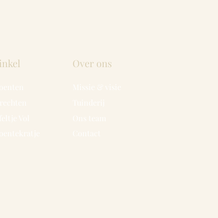
inkel
Over ons
oenten
Missie & visie
rechten
Tuinderij
feltje Vol
Ons team
oentekratje
Contact
.