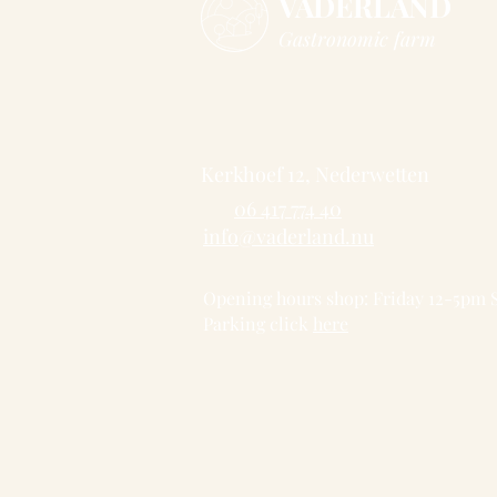
VADERLAND
Gastronomic farm
Kerkhoef 12, Nederwetten
06 417 774 40
info@vaderland.nu
Opening hours shop: Friday 12-5pm
Parking click
here