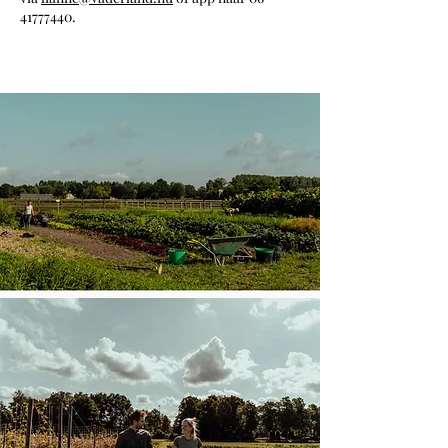
41777440
.