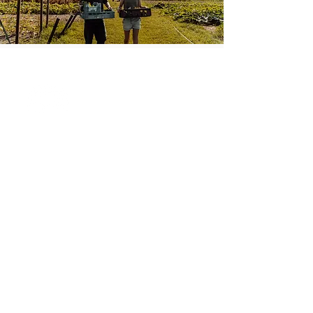
VADERLAND
Gastronomisch Erf
Kerkhoef 12, Nederwetten
06 417 774 40
info@vaderland.nu
Openingstijden restaurant: diner
op vrijdag om 17.30 of 18.30
& bekijk
onze agenda
voor
diverse diners, lunches en
events
Openingstijden winkel: vrijdag