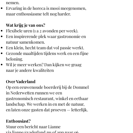
nemen.
Ervaring in de horeca is mooi meegenomen,
maar enthousiasme telt nog harder.
Wat krijg je van ons?
Flexibele uren (1 a 2 avonden per week).
Een inspirerende plek waar gastronomie en
natuur samenkomen.
Een klein, hecht team dat vol passie werkt.
Gezonde maaltijden tijdens werk en een fijne
beloning.
Wil je meer werken? Dan kijken we graag
naar je andere kwaliteiten
Over Vaderland
Op een eeuwenoude boerderij bij de Dommel
in Nederwetten runnen we een
gastronomisch restaurant, winkel en eetbaar
landschap. We werken in en met de natuur,
en laten onze gasten dat proeven — letterlijk.
Enthousiast?
Stuur een bericht naar Lianne
via
lianne@vaderland.nu
of app naar
06