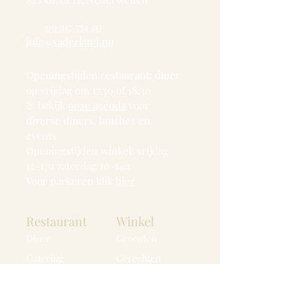
06 417 774 40
info@vaderland.nu
Openingstijden restaurant: diner
op vrijdag om 17.30 of 18.30
& bekijk
onze agenda
voor
diverse diners, lunches en
events
Openingstijden winkel: vrijdag
12-17u zaterdag 10-14u
Voor parkeren klik
hier
Restaurant
Winkel
Diner
Groenten
Catering
Gerechten
Afhuren
Tafeltje Vol
Voor bedrijven
Groentekratje