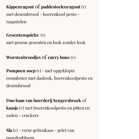
of
Kippenragout
paddestoelenragout
(v)
met desembrood - boerenkool pesto -
raapstelen
Groentenquiche
(v)
met groene groenten en look zonder look
of
Worstenbroodjes
curry buns
(v)
Pompoen soep
(v) - met opgeklopte
roomboter met daslook, boerenkoolpesto en
desembrood​
Duo ham van boerderij Sengersbroek
of
kaasje
(v)
met boerenkoolpesto en pitten en
zaden - crackers
Sla
(v) - verse geitenkaas - gelei van
paardenbloem