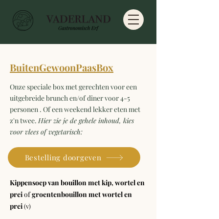
BuitenGewoonPaasBox
Onze speciale box met gerechten voor een
uitgebreide brunch en/of diner voor 4-5
personen . Of een weekend lekker eten met
z'n twee.
Hier zie je de
gehele inhoud,
kies
voor vlees of vegetarisch:
Bestelling doorgeven
Kippensoep van bouillon met kip, wortel en
prei
of
groentenbouillon met wortel en
prei
(v)