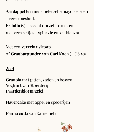
Aardappel terrine
- peterselie mayo - eieren
- verse bieslook
Fritatta
(v)
- recept om zelf te maken
met verse eitjes - spinazie en kruidenzout​
Met een
verveine siroop
of
Grauburgunder
van Carl Koch
(+ € 8,50)
Zoet
Granola
met pitten, zaden en bessen
Yoghurt
van Stoerderij
Paardenbloem gelei
Havercake
met appel en specerijen
Panna cotta
van Karnemelk